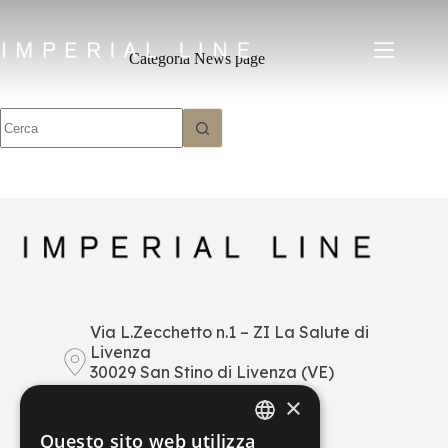
Salta
al
contenuto
Categoria
News page
Nessun
risultato
Home
Prodotti
Chi siamo
Mercato
News
Downloads
Contatti
IT
EN
FR
ES
Via L.Zecchetto n.1 – ZI La Salute di
Livenza
30029 San Stino di Livenza (VE)
My Area
Italy
×
+39 0421 290378
Questo sito web utilizza
info@imperial-line.com
ITALIAN