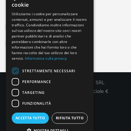
cookie
GERMAN
Utilizziamo i cookie per personalizzare
contenuti, annunci e per analizzare il nostro
ENGLISH
traffico. Condividiamo inoltre informazioni
Privacy Policy
FRENCH
sul tuo utilizzo del nostro sito con i nostri
partner pubblicitari e di analisi che
SPANISH
potrebbero combinarle con altre
Cookie Policy
informazioni che hai fornito loro o che
hanno raccolto dal tuo utilizzo dei loro
servizi.
Informativa sulla privacy
IT
EN
FR
ES
STRETTAMENTE NECESSARI
PERFORMANCE
Copyright © 2026 - IMPERIAL LINE SRL
P
.
IVA
/C.F. 03450130277 - Capitale sociale €
TARGETING
260.000,00 i. v.
FUNZIONALITÀ
R. I. Venezia REA VE 309431
ACCETTA TUTTO
RIFIUTA TUTTO
Created by
𝛂 Alfa.it
WebAgency
MOSTRA DETTAGLI