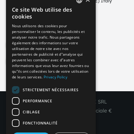
30029 San Stino di Livenza (VE) Italy
+39 0421 290378
Ce site Web utilise des
ITALIAN
cookies
info@imperial-line.com
GERMAN
Nous utilisons des cookies pour
personnaliser le contenu, les publicités et
ENGLISH
analyser notre trafic. Nous partageons
FRENCH
également des informations sur votre
Privacy Policy
utilisation de notre site avec nos
SPANISH
partenaires de publicité et d"analyse qui
peuvent les combiner avec d"autres
Cookie Policy
informations que vous leur avez fournies ou
qu"ils ont collectées lors de votre utilisation
de leurs services.
Privacy Policy
IT
EN
FR
ES
STRICTEMENT NÉCESSAIRES
PERFORMANCE
Copyright © 2026 - IMPERIAL LINE SRL
P
.
IVA
/C.F. 03450130277 - Capitale sociale €
CIBLAGE
260.000,00 i. v.
FONCTIONNALITÉ
R. I. Venezia REA VE 309431