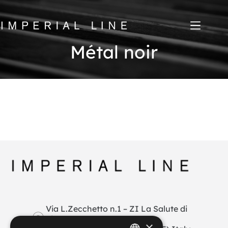
Passer
au
contenu
Métal noir
Home
Produits
Qui sommes-nous
Marché
News
Downloads
Écrivez-nous
IT
EN
FR
ES
My Area
Via L.Zecchetto n.1 – ZI La Salute di
Livenza
×