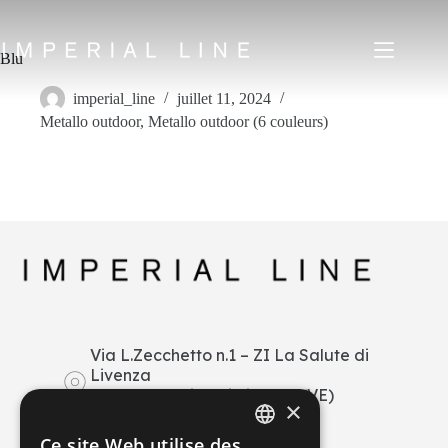
Passer
au
contenu
Blu
imperial_line
juillet 11, 2024
Metallo outdoor
,
Metallo outdoor (6 couleurs)
Home
Produits
Qui sommes-nous
Marché
News
Downloads
Écrivez-nous
IT
EN
FR
ES
Via L.Zecchetto n.1 – ZI La Salute di
Livenza
My Area
30029 San Stino di Livenza (VE)
×
Italy
+39 0421 290378
Ce site Web utilise des