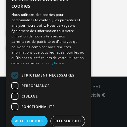
ITALIAN
cookies
info@imperial-line.com
GERMAN
Nous utilisons des cookies pour
personnaliser le contenu, les publicités et
ENGLISH
analyser notre trafic. Nous partageons
FRENCH
également des informations sur votre
Privacy Policy
utilisation de notre site avec nos
SPANISH
partenaires de publicité et d"analyse qui
peuvent les combiner avec d"autres
Cookie Policy
informations que vous leur avez fournies ou
qu"ils ont collectées lors de votre utilisation
de leurs services.
Privacy Policy
IT
EN
FR
ES
STRICTEMENT NÉCESSAIRES
PERFORMANCE
Copyright © 2026 - IMPERIAL LINE SRL
P
.
IVA
/C.F. 03450130277 - Capitale sociale €
CIBLAGE
260.000,00 i. v.
FONCTIONNALITÉ
R. I. Venezia REA VE 309431
ACCEPTER TOUT
REFUSER TOUT