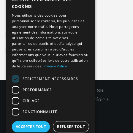
ITALIAN
cookies
info@imperial-line.com
GERMAN
Nous utilisons des cookies pour
personnaliser le contenu, les publicités et
ENGLISH
analyser notre trafic. Nous partageons
FRENCH
également des informations sur votre
Privacy Policy
utilisation de notre site avec nos
SPANISH
partenaires de publicité et d"analyse qui
peuvent les combiner avec d"autres
Cookie Policy
informations que vous leur avez fournies ou
qu"ils ont collectées lors de votre utilisation
de leurs services.
Privacy Policy
IT
EN
FR
ES
STRICTEMENT NÉCESSAIRES
PERFORMANCE
Copyright © 2026 - IMPERIAL LINE SRL
P
.
IVA
/C.F. 03450130277 - Capitale sociale €
CIBLAGE
260.000,00 i. v.
FONCTIONNALITÉ
R. I. Venezia REA VE 309431
ACCEPTER TOUT
REFUSER TOUT