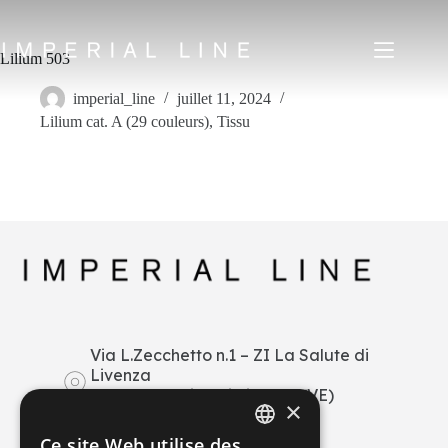
Passer
au
contenu
Lilium 503
imperial_line
juillet 11, 2024
Lilium cat. A (29 couleurs)
,
Tissu
Home
Produits
Qui sommes-nous
Marché
News
Downloads
Écrivez-nous
IT
EN
FR
ES
Via L.Zecchetto n.1 – ZI La Salute di
Livenza
My Area
30029 San Stino di Livenza (VE)
×
Italy
+39 0421 290378
Ce site Web utilise des