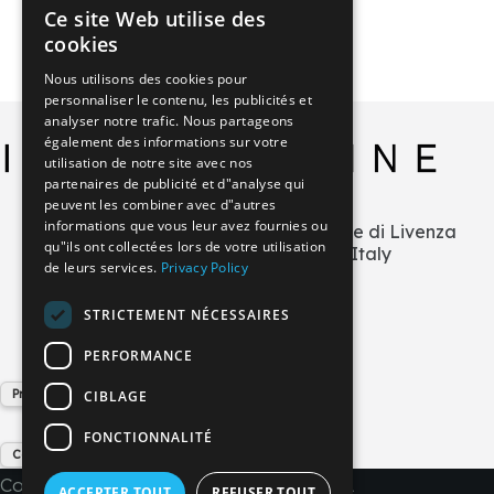
Ce site Web utilise des
ITALIAN
cookies
GERMAN
Nous utilisons des cookies pour
personnaliser le contenu, les publicités et
ENGLISH
analyser notre trafic. Nous partageons
FRENCH
également des informations sur votre
utilisation de notre site avec nos
SPANISH
partenaires de publicité et d"analyse qui
peuvent les combiner avec d"autres
informations que vous leur avez fournies ou
Via L.Zecchetto n.1 – ZI La Salute di Livenza
qu"ils ont collectées lors de votre utilisation
30029 San Stino di Livenza (VE) Italy
de leurs services.
Privacy Policy
+39 0421 290378
info@imperial-line.com
STRICTEMENT NÉCESSAIRES
PERFORMANCE
Privacy Policy
CIBLAGE
FONCTIONNALITÉ
Cookie Policy
Copyright © 2026 - IMPERIAL LINE SRL
ACCEPTER TOUT
REFUSER TOUT