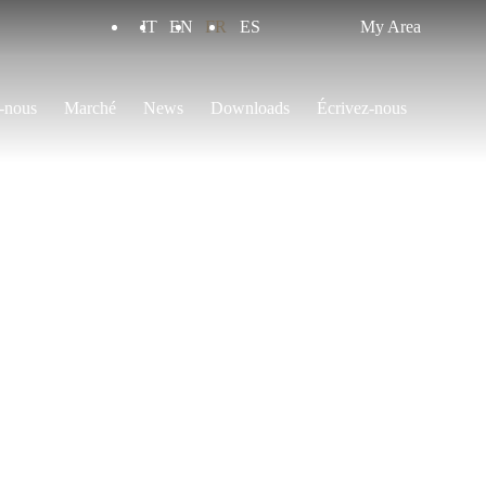
IT
EN
FR
ES
My Area
-nous
Marché
News
Downloads
Écrivez-nous