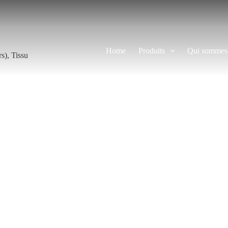
Home
Produits
Qui sommes
rs)
,
Tissu