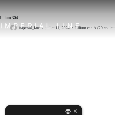
Passer
au
contenu
Lilium 304
imperial_line
juillet 11, 2024
Lilium cat. A (29 couleu
×