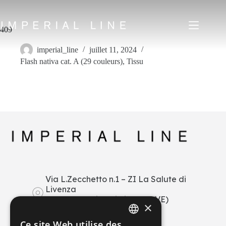
Passer
au
contenu
409
imperial_line
juillet 11, 2024
Flash nativa cat. A (29 couleurs)
,
Tissu
Home
Produits
Qui sommes-nous
Marché
News
Downloads
Écrivez-nous
IT
EN
FR
ES
Via L.Zecchetto n.1 – ZI La Salute di
Livenza
My Area
30029 San Stino di Livenza (VE)
×
Italy
+39 0421 290378
Ce site Web utilise des