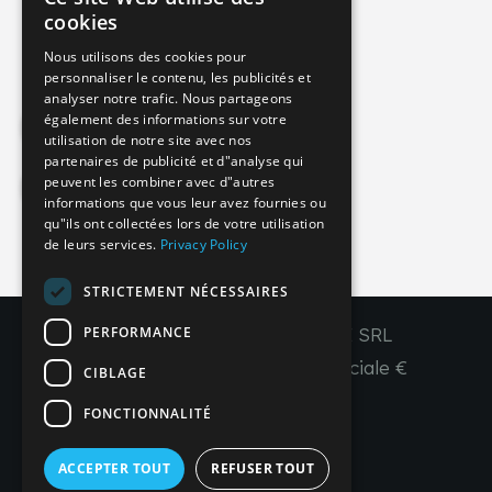
ITALIAN
cookies
info@imperial-line.com
GERMAN
Nous utilisons des cookies pour
personnaliser le contenu, les publicités et
ENGLISH
analyser notre trafic. Nous partageons
FRENCH
également des informations sur votre
Privacy Policy
utilisation de notre site avec nos
SPANISH
partenaires de publicité et d"analyse qui
peuvent les combiner avec d"autres
Cookie Policy
informations que vous leur avez fournies ou
qu"ils ont collectées lors de votre utilisation
de leurs services.
Privacy Policy
IT
EN
FR
ES
STRICTEMENT NÉCESSAIRES
PERFORMANCE
Copyright © 2026 - IMPERIAL LINE SRL
P
.
IVA
/C.F. 03450130277 - Capitale sociale €
CIBLAGE
260.000,00 i. v.
FONCTIONNALITÉ
R. I. Venezia REA VE 309431
ACCEPTER TOUT
REFUSER TOUT