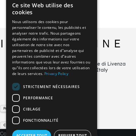
Ce site Web utilise des
ITALIAN
cookies
GERMAN
Nous utilisons des cookies pour
personnaliser le contenu, les publicités et
ENGLISH
analyser notre trafic. Nous partageons
FRENCH
également des informations sur votre
utilisation de notre site avec nos
SPANISH
partenaires de publicité et d"analyse qui
peuvent les combiner avec d"autres
informations que vous leur avez fournies ou
Via L.Zecchetto n.1 – ZI La Salute di Livenza
qu"ils ont collectées lors de votre utilisation
30029 San Stino di Livenza (VE) Italy
de leurs services.
Privacy Policy
+39 0421 290378
info@imperial-line.com
STRICTEMENT NÉCESSAIRES
PERFORMANCE
Privacy Policy
CIBLAGE
FONCTIONNALITÉ
Cookie Policy
Copyright © 2026 - IMPERIAL LINE SRL
ACCEPTER TOUT
REFUSER TOUT