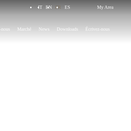
IT
EN
FR
ES
My Area
-nous
Marché
News
Downloads
Écrivez-nous