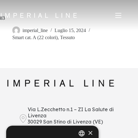
Salta
al
contenuto
83
imperial_line
Luglio 15, 2024
Smart cat. A (22 colori)
,
Tessuto
Home
Prodotti
Chi siamo
Mercato
News
Downloads
Contatti
IT
EN
FR
ES
Via L.Zecchetto n.1 – ZI La Salute di
Livenza
My Area
30029 San Stino di Livenza (VE)
Italy
×
+39 0421 290378