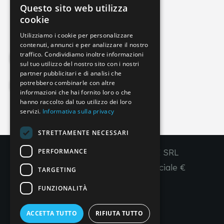
Questo sito web utilizza
info@imperial-line.com
ITALIAN
cookie
GERMAN
Utilizziamo i cookie per personalizzare
contenuti, annunci e per analizzare il nostro
ENGLISH
traffico. Condividiamo inoltre informazioni
Privacy Policy
FRENCH
sul tuo utilizzo del nostro sito con i nostri
partner pubblicitari e di analisi che
SPANISH
potrebbero combinarle con altre
Cookie Policy
informazioni che hai fornito loro o che
hanno raccolto dal tuo utilizzo dei loro
servizi.
Informativa sulla privacy
IT
EN
FR
ES
STRETTAMENTE NECESSARI
PERFORMANCE
Copyright © 2026 - IMPERIAL LINE SRL
P
.
IVA
/C.F. 03450130277 - Capitale sociale €
TARGETING
260.000,00 i. v.
FUNZIONALITÀ
R. I. Venezia REA VE 309431
ACCETTA TUTTO
RIFIUTA TUTTO