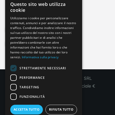
Questo sito web utilizza
info@imperial-line.com
ITALIAN
cookie
GERMAN
Utilizziamo i cookie per personalizzare
contenuti, annunci e per analizzare il nostro
ENGLISH
traffico. Condividiamo inoltre informazioni
Privacy Policy
FRENCH
sul tuo utilizzo del nostro sito con i nostri
partner pubblicitari e di analisi che
SPANISH
potrebbero combinarle con altre
Cookie Policy
informazioni che hai fornito loro o che
hanno raccolto dal tuo utilizzo dei loro
servizi.
Informativa sulla privacy
IT
EN
FR
ES
STRETTAMENTE NECESSARI
PERFORMANCE
Copyright © 2026 - IMPERIAL LINE SRL
P
.
IVA
/C.F. 03450130277 - Capitale sociale €
TARGETING
260.000,00 i. v.
FUNZIONALITÀ
R. I. Venezia REA VE 309431
ACCETTA TUTTO
RIFIUTA TUTTO