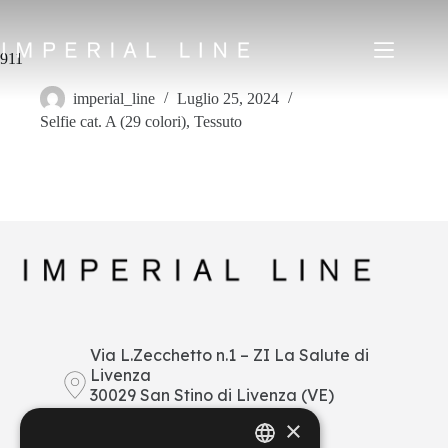
Salta
al
contenuto
911
imperial_line
Luglio 25, 2024
Selfie cat. A (29 colori)
,
Tessuto
Home
Prodotti
Chi siamo
Mercato
News
Downloads
Contatti
IT
EN
FR
ES
Via L.Zecchetto n.1 – ZI La Salute di
Livenza
My Area
30029 San Stino di Livenza (VE)
Italy
×
+39 0421 290378