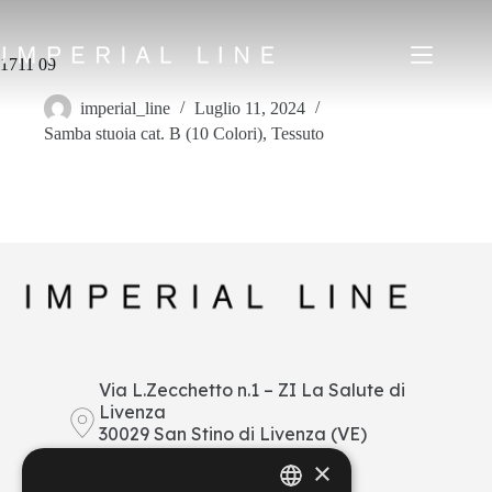
Salta
al
contenuto
1711 09
imperial_line
Luglio 11, 2024
Samba stuoia cat. B (10 Colori)
,
Tessuto
Home
Prodotti
Chi siamo
Mercato
News
Downloads
Contatti
IT
EN
FR
ES
Via L.Zecchetto n.1 – ZI La Salute di
Livenza
My Area
30029 San Stino di Livenza (VE)
Italy
×
+39 0421 290378