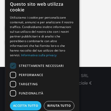
Questo sito web utilizza
info@imperial-line.com
ITALIAN
cookie
GERMAN
Utilizziamo i cookie per personalizzare
contenuti, annunci e per analizzare il nostro
ENGLISH
traffico. Condividiamo inoltre informazioni
Privacy Policy
FRENCH
sul tuo utilizzo del nostro sito con i nostri
partner pubblicitari e di analisi che
SPANISH
potrebbero combinarle con altre
Cookie Policy
informazioni che hai fornito loro o che
hanno raccolto dal tuo utilizzo dei loro
servizi.
Informativa sulla privacy
IT
EN
FR
ES
STRETTAMENTE NECESSARI
PERFORMANCE
Copyright © 2026 - IMPERIAL LINE SRL
P
.
IVA
/C.F. 03450130277 - Capitale sociale €
TARGETING
260.000,00 i. v.
FUNZIONALITÀ
R. I. Venezia REA VE 309431
ACCETTA TUTTO
RIFIUTA TUTTO