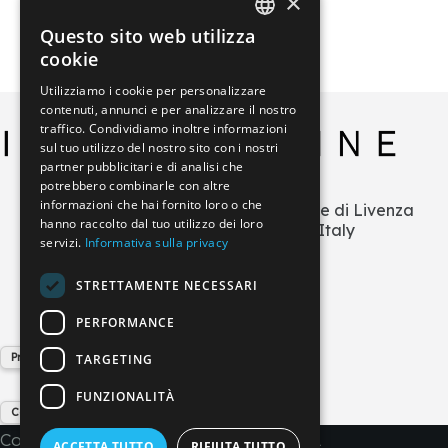
×
Questo sito web utilizza
ITALIAN
cookie
GERMAN
Utilizziamo i cookie per personalizzare
contenuti, annunci e per analizzare il nostro
ENGLISH
traffico. Condividiamo inoltre informazioni
FRENCH
sul tuo utilizzo del nostro sito con i nostri
partner pubblicitari e di analisi che
SPANISH
potrebbero combinarle con altre
informazioni che hai fornito loro o che
Via L.Zecchetto n.1 – ZI La Salute di Livenza
hanno raccolto dal tuo utilizzo dei loro
30029 San Stino di Livenza (VE) Italy
servizi.
Informativa sulla privacy
+39 0421 290378
info@imperial-line.com
STRETTAMENTE NECESSARI
PERFORMANCE
Privacy Policy
TARGETING
FUNZIONALITÀ
Cookie Policy
Copyright © 2026 - IMPERIAL LINE SRL
ACCETTA TUTTO
RIFIUTA TUTTO