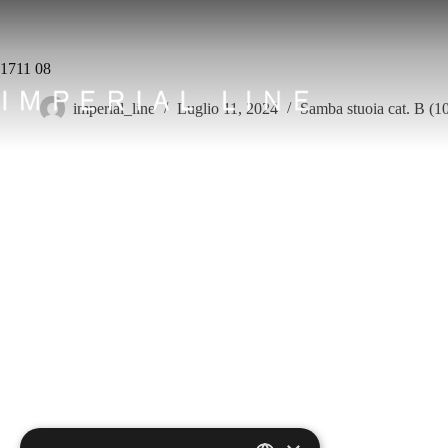
Salta
al
contenuto
1711 08
imperial_line
Luglio 11, 2024
Samba stuoia cat. B (10