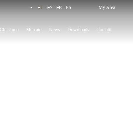
IT
EN
FR
ES
My Area
Chi siamo
Mercato
News
Downloads
Contatti