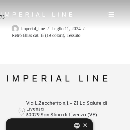
Salta
al
contenuto
73
imperial_line
Luglio 11, 2024
Retro Bliss cat. B (19 colori)
,
Tessuto
Home
Prodotti
Chi siamo
Mercato
News
Downloads
Contatti
IT
EN
FR
ES
Via L.Zecchetto n.1 – ZI La Salute di
Livenza
My Area
30029 San Stino di Livenza (VE)
Italy
×
+39 0421 290378