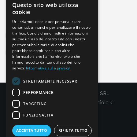
Questo sito web utilizza
info@imperial-line.com
ITALIAN
cookie
GERMAN
Utilizziamo i cookie per personalizzare
contenuti, annunci e per analizzare il nostro
ENGLISH
traffico. Condividiamo inoltre informazioni
Privacy Policy
FRENCH
sul tuo utilizzo del nostro sito con i nostri
partner pubblicitari e di analisi che
SPANISH
potrebbero combinarle con altre
Cookie Policy
informazioni che hai fornito loro o che
hanno raccolto dal tuo utilizzo dei loro
servizi.
Informativa sulla privacy
IT
EN
FR
ES
STRETTAMENTE NECESSARI
PERFORMANCE
Copyright © 2026 - IMPERIAL LINE SRL
P
.
IVA
/C.F. 03450130277 - Capitale sociale €
TARGETING
260.000,00 i. v.
FUNZIONALITÀ
R. I. Venezia REA VE 309431
ACCETTA TUTTO
RIFIUTA TUTTO