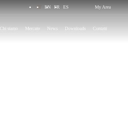
IT
EN
FR
ES
My Area
Chi siamo
Mercato
News
Downloads
Contatti