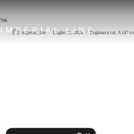
Salta
al
contenuto
706
imperial_line
Luglio 11, 2024
Reginarca cat. A (47 co