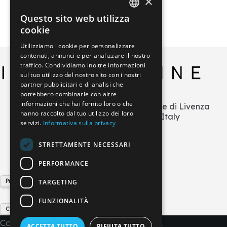
×
Questo sito web utilizza
ITALIAN
cookie
GERMAN
Utilizziamo i cookie per personalizzare
contenuti, annunci e per analizzare il nostro
ENGLISH
traffico. Condividiamo inoltre informazioni
FRENCH
sul tuo utilizzo del nostro sito con i nostri
partner pubblicitari e di analisi che
SPANISH
potrebbero combinarle con altre
informazioni che hai fornito loro o che
Via L.Zecchetto n.1 – ZI La Salute di Livenza
hanno raccolto dal tuo utilizzo dei loro
30029 San Stino di Livenza (VE) Italy
servizi.
Informativa sulla privacy
+39 0421 290378
info@imperial-line.com
STRETTAMENTE NECESSARI
PERFORMANCE
Privacy Policy
TARGETING
FUNZIONALITÀ
Cookie Policy
Copyright © 2026 - IMPERIAL LINE SRL
ACCETTA TUTTO
RIFIUTA TUTTO