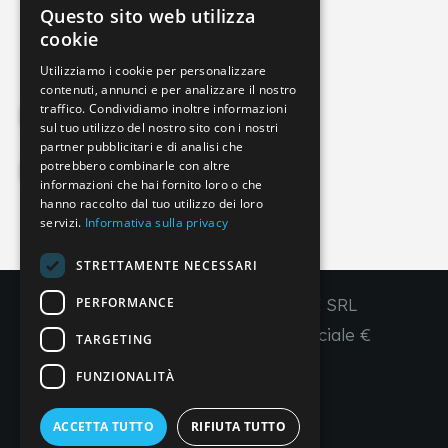
Questo sito web utilizza
info@imperial-line.com
ITALIAN
cookie
GERMAN
Utilizziamo i cookie per personalizzare
contenuti, annunci e per analizzare il nostro
ENGLISH
traffico. Condividiamo inoltre informazioni
Privacy Policy
FRENCH
sul tuo utilizzo del nostro sito con i nostri
partner pubblicitari e di analisi che
SPANISH
potrebbero combinarle con altre
Cookie Policy
informazioni che hai fornito loro o che
hanno raccolto dal tuo utilizzo dei loro
servizi.
Informativa sulla privacy
IT
EN
FR
ES
STRETTAMENTE NECESSARI
PERFORMANCE
Copyright © 2026 - IMPERIAL LINE SRL
P
.
IVA
/C.F. 03450130277 - Capitale sociale €
TARGETING
260.000,00 i. v.
FUNZIONALITÀ
R. I. Venezia REA VE 309431
ACCETTA TUTTO
RIFIUTA TUTTO