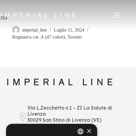
Salta
al
contenuto
310
imperial_line
Luglio 11, 2024
Reginarca cat. A (47 colori)
,
Tessuto
Home
Prodotti
Chi siamo
Mercato
News
Downloads
Contatti
IT
EN
FR
ES
Via L.Zecchetto n.1 – ZI La Salute di
Livenza
My Area
30029 San Stino di Livenza (VE)
Italy
×
+39 0421 290378