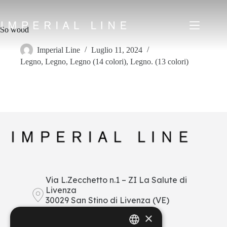
Salta
al
contenuto
So wood
Imperial Line
Luglio 11, 2024
Legno
,
Legno
,
Legno (14 colori)
,
Legno. (13 colori)
Home
Prodotti
Chi siamo
Mercato
News
Downloads
Contatti
IT
EN
FR
ES
Via L.Zecchetto n.1 – ZI La Salute di
Livenza
My Area
30029 San Stino di Livenza (VE)
Italy
×
+39 0421 290378