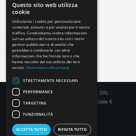
Questo sito web utilizza
info@imperial-line.com
ITALIAN
cookie
GERMAN
Utilizziamo i cookie per personalizzare
contenuti, annunci e per analizzare il nostro
ENGLISH
traffico. Condividiamo inoltre informazioni
Privacy Policy
FRENCH
sul tuo utilizzo del nostro sito con i nostri
partner pubblicitari e di analisi che
SPANISH
potrebbero combinarle con altre
Cookie Policy
informazioni che hai fornito loro o che
hanno raccolto dal tuo utilizzo dei loro
servizi.
Informativa sulla privacy
IT
EN
FR
ES
STRETTAMENTE NECESSARI
PERFORMANCE
Copyright © 2026 - IMPERIAL LINE SRL
P
.
IVA
/C.F. 03450130277 - Capitale sociale €
TARGETING
260.000,00 i. v.
FUNZIONALITÀ
R. I. Venezia REA VE 309431
ACCETTA TUTTO
RIFIUTA TUTTO