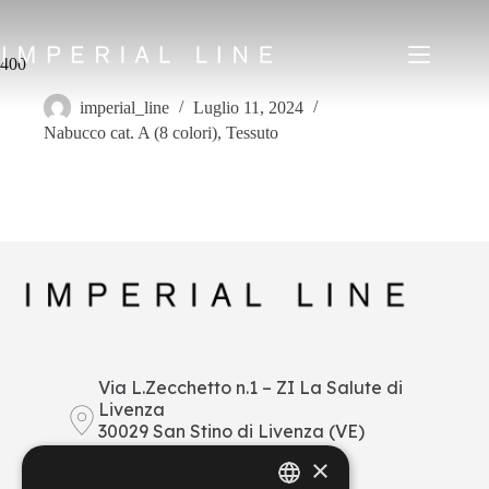
Salta
al
contenuto
400
imperial_line
Luglio 11, 2024
Nabucco cat. A (8 colori)
,
Tessuto
Home
Prodotti
Chi siamo
Mercato
News
Downloads
Contatti
IT
EN
FR
ES
Via L.Zecchetto n.1 – ZI La Salute di
Livenza
My Area
30029 San Stino di Livenza (VE)
Italy
×
+39 0421 290378