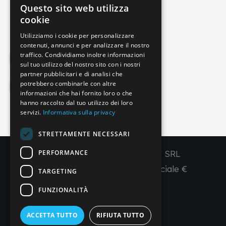
Questo sito web utilizza
info@imperial-line.com
ITALIAN
cookie
GERMAN
Utilizziamo i cookie per personalizzare
contenuti, annunci e per analizzare il nostro
ENGLISH
traffico. Condividiamo inoltre informazioni
Privacy Policy
FRENCH
sul tuo utilizzo del nostro sito con i nostri
partner pubblicitari e di analisi che
SPANISH
potrebbero combinarle con altre
Cookie Policy
informazioni che hai fornito loro o che
hanno raccolto dal tuo utilizzo dei loro
servizi.
Informativa sulla privacy
IT
EN
FR
ES
STRETTAMENTE NECESSARI
PERFORMANCE
Copyright © 2026 - IMPERIAL LINE SRL
P
.
IVA
/C.F. 03450130277 - Capitale sociale €
TARGETING
260.000,00 i. v.
FUNZIONALITÀ
R. I. Venezia REA VE 309431
ACCETTA TUTTO
RIFIUTA TUTTO