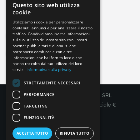
Questo sito web utilizza
info@imperial-line.com
ITALIAN
cookie
GERMAN
Utilizziamo i cookie per personalizzare
contenuti, annunci e per analizzare il nostro
ENGLISH
traffico. Condividiamo inoltre informazioni
Privacy Policy
FRENCH
sul tuo utilizzo del nostro sito con i nostri
partner pubblicitari e di analisi che
SPANISH
potrebbero combinarle con altre
Cookie Policy
informazioni che hai fornito loro o che
hanno raccolto dal tuo utilizzo dei loro
servizi.
Informativa sulla privacy
IT
EN
FR
ES
STRETTAMENTE NECESSARI
PERFORMANCE
Copyright © 2026 - IMPERIAL LINE SRL
P
.
IVA
/C.F. 03450130277 - Capitale sociale €
TARGETING
260.000,00 i. v.
FUNZIONALITÀ
R. I. Venezia REA VE 309431
ACCETTA TUTTO
RIFIUTA TUTTO