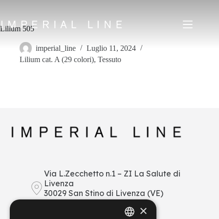
Salta
al
contenuto
Lilium 505
imperial_line
Luglio 11, 2024
Lilium cat. A (29 colori)
,
Tessuto
Home
Prodotti
Chi siamo
Mercato
News
Downloads
Contatti
IT
EN
FR
ES
Via L.Zecchetto n.1 – ZI La Salute di
Livenza
My Area
30029 San Stino di Livenza (VE)
Italy
×
+39 0421 290378