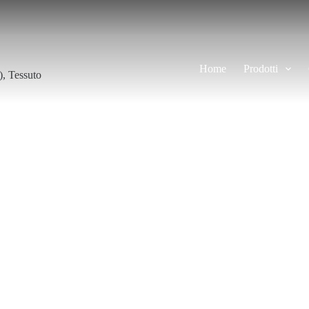
Home
Prodotti
)
,
Tessuto