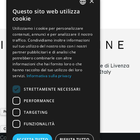
×
Questo sito web utilizza
ITALIAN
cookie
GERMAN
Utilizziamo i cookie per personalizzare
contenuti, annunci e per analizzare il nostro
ENGLISH
traffico. Condividiamo inoltre informazioni
FRENCH
sul tuo utilizzo del nostro sito con i nostri
partner pubblicitari e di analisi che
SPANISH
potrebbero combinarle con altre
informazioni che hai fornito loro o che
Via L.Zecchetto n.1 – ZI La Salute di Livenza
hanno raccolto dal tuo utilizzo dei loro
30029 San Stino di Livenza (VE) Italy
servizi.
Informativa sulla privacy
+39 0421 290378
info@imperial-line.com
STRETTAMENTE NECESSARI
PERFORMANCE
Privacy Policy
TARGETING
FUNZIONALITÀ
Cookie Policy
Copyright © 2026 - IMPERIAL LINE SRL
ACCETTA TUTTO
RIFIUTA TUTTO