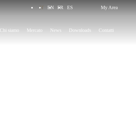
IT
EN
FR
ES
My Area
Chi siamo
Mercato
News
Downloads
Contatti