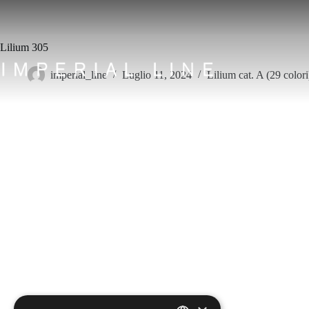
Salta
al
contenuto
Lilium 305
imperial_line
Luglio 11, 2024
Lilium cat. A (29 colori