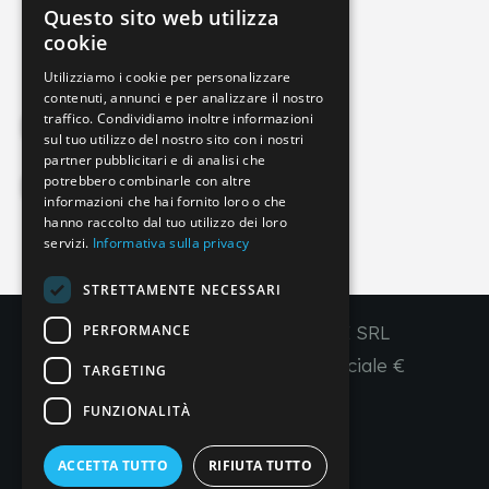
Questo sito web utilizza
info@imperial-line.com
ITALIAN
cookie
GERMAN
Utilizziamo i cookie per personalizzare
contenuti, annunci e per analizzare il nostro
ENGLISH
traffico. Condividiamo inoltre informazioni
Privacy Policy
FRENCH
sul tuo utilizzo del nostro sito con i nostri
partner pubblicitari e di analisi che
SPANISH
potrebbero combinarle con altre
Cookie Policy
informazioni che hai fornito loro o che
hanno raccolto dal tuo utilizzo dei loro
servizi.
Informativa sulla privacy
IT
EN
FR
ES
STRETTAMENTE NECESSARI
PERFORMANCE
Copyright © 2026 - IMPERIAL LINE SRL
P
.
IVA
/C.F. 03450130277 - Capitale sociale €
TARGETING
260.000,00 i. v.
FUNZIONALITÀ
R. I. Venezia REA VE 309431
ACCETTA TUTTO
RIFIUTA TUTTO