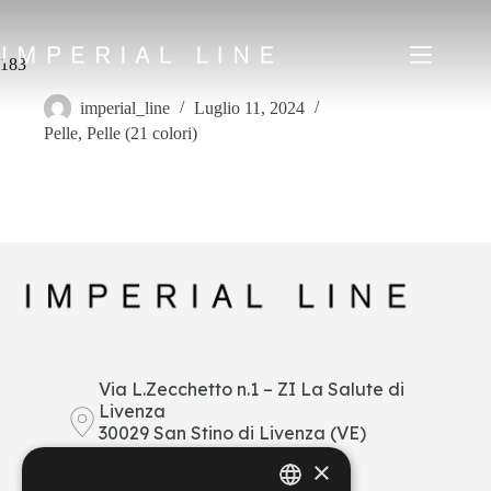
Salta
al
contenuto
183
imperial_line
Luglio 11, 2024
Pelle
,
Pelle (21 colori)
Home
Prodotti
Chi siamo
Mercato
News
Downloads
Contatti
IT
EN
FR
ES
Via L.Zecchetto n.1 – ZI La Salute di
Livenza
My Area
30029 San Stino di Livenza (VE)
Italy
×
+39 0421 290378