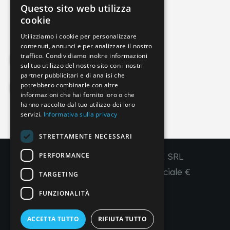
Questo sito web utilizza
info@imperial-line.com
ITALIAN
cookie
GERMAN
Utilizziamo i cookie per personalizzare
contenuti, annunci e per analizzare il nostro
ENGLISH
traffico. Condividiamo inoltre informazioni
Privacy Policy
FRENCH
sul tuo utilizzo del nostro sito con i nostri
partner pubblicitari e di analisi che
SPANISH
potrebbero combinarle con altre
Cookie Policy
informazioni che hai fornito loro o che
hanno raccolto dal tuo utilizzo dei loro
servizi.
Informativa sulla privacy
IT
EN
FR
ES
STRETTAMENTE NECESSARI
PERFORMANCE
Copyright © 2026 - IMPERIAL LINE SRL
P
.
IVA
/C.F. 03450130277 - Capitale sociale €
TARGETING
260.000,00 i. v.
FUNZIONALITÀ
R. I. Venezia REA VE 309431
ACCETTA TUTTO
RIFIUTA TUTTO