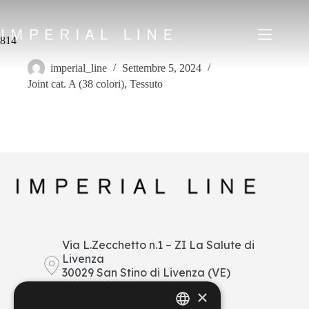
Salta
al
contenuto
814
imperial_line
Settembre 5, 2024
Joint cat. A (38 colori)
,
Tessuto
Home
Prodotti
Chi siamo
Mercato
News
Downloads
Contatti
IT
EN
FR
ES
Via L.Zecchetto n.1 – ZI La Salute di
Livenza
My Area
30029 San Stino di Livenza (VE)
Italy
×
+39 0421 290378