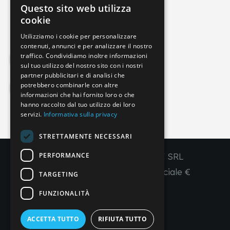
Questo sito web utilizza
info@imperial-line.com
ITALIAN
cookie
GERMAN
Utilizziamo i cookie per personalizzare
contenuti, annunci e per analizzare il nostro
ENGLISH
traffico. Condividiamo inoltre informazioni
Privacy Policy
FRENCH
sul tuo utilizzo del nostro sito con i nostri
partner pubblicitari e di analisi che
SPANISH
potrebbero combinarle con altre
Cookie Policy
informazioni che hai fornito loro o che
hanno raccolto dal tuo utilizzo dei loro
servizi.
Informativa sulla privacy
IT
EN
FR
ES
STRETTAMENTE NECESSARI
PERFORMANCE
Copyright © 2026 - IMPERIAL LINE SRL
P
.
IVA
/C.F. 03450130277 - Capitale sociale €
TARGETING
260.000,00 i. v.
FUNZIONALITÀ
R. I. Venezia REA VE 309431
ACCETTA TUTTO
RIFIUTA TUTTO