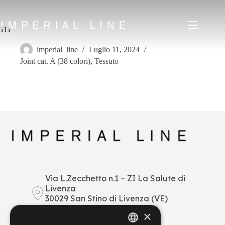
Salta
al
contenuto
111
imperial_line
Luglio 11, 2024
Joint cat. A (38 colori)
,
Tessuto
Home
Prodotti
Chi siamo
Mercato
News
Downloads
Contatti
IT
EN
FR
ES
Via L.Zecchetto n.1 – ZI La Salute di
Livenza
My Area
30029 San Stino di Livenza (VE)
Italy
×
+39 0421 290378