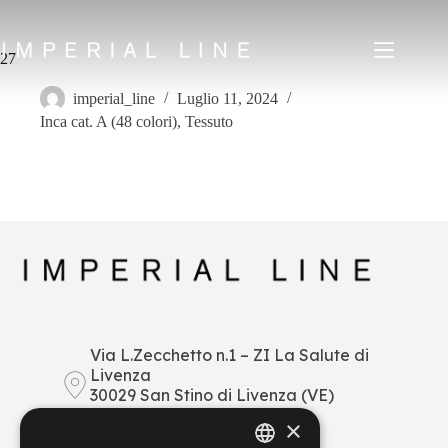
Salta
al
contenuto
27
imperial_line
Luglio 11, 2024
Inca cat. A (48 colori)
,
Tessuto
Home
Prodotti
Chi siamo
Mercato
News
Downloads
Contatti
IT
EN
FR
ES
Via L.Zecchetto n.1 – ZI La Salute di
Livenza
My Area
30029 San Stino di Livenza (VE)
Italy
×
+39 0421 290378