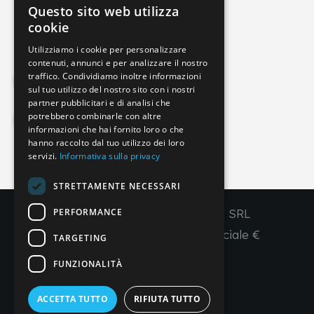
Questo sito web utilizza
info@imperial-line.com
ITALIAN
cookie
GERMAN
Utilizziamo i cookie per personalizzare
contenuti, annunci e per analizzare il nostro
ENGLISH
traffico. Condividiamo inoltre informazioni
Privacy Policy
FRENCH
sul tuo utilizzo del nostro sito con i nostri
partner pubblicitari e di analisi che
SPANISH
potrebbero combinarle con altre
Cookie Policy
informazioni che hai fornito loro o che
hanno raccolto dal tuo utilizzo dei loro
servizi.
Informativa sulla privacy
IT
EN
FR
ES
STRETTAMENTE NECESSARI
PERFORMANCE
Copyright © 2026 - IMPERIAL LINE SRL
P
.
IVA
/C.F. 03450130277 - Capitale sociale €
TARGETING
260.000,00 i. v.
FUNZIONALITÀ
R. I. Venezia REA VE 309431
ACCETTA TUTTO
RIFIUTA TUTTO