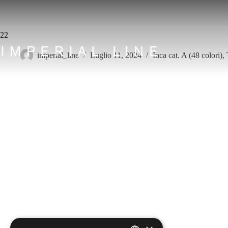
Salta
al
contenuto
22
imperial_line
Luglio 11, 2024
Inca cat. A (48 colori)
,