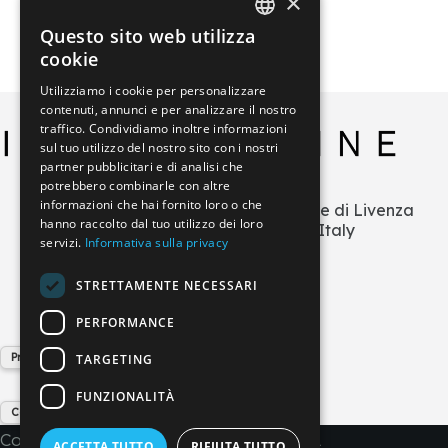
×
Questo sito web utilizza
ITALIAN
cookie
GERMAN
Utilizziamo i cookie per personalizzare
contenuti, annunci e per analizzare il nostro
ENGLISH
traffico. Condividiamo inoltre informazioni
FRENCH
sul tuo utilizzo del nostro sito con i nostri
partner pubblicitari e di analisi che
SPANISH
potrebbero combinarle con altre
informazioni che hai fornito loro o che
Via L.Zecchetto n.1 – ZI La Salute di Livenza
hanno raccolto dal tuo utilizzo dei loro
30029 San Stino di Livenza (VE) Italy
servizi.
Informativa sulla privacy
+39 0421 290378
info@imperial-line.com
STRETTAMENTE NECESSARI
PERFORMANCE
Privacy Policy
TARGETING
FUNZIONALITÀ
Cookie Policy
Copyright © 2026 - IMPERIAL LINE SRL
ACCETTA TUTTO
RIFIUTA TUTTO