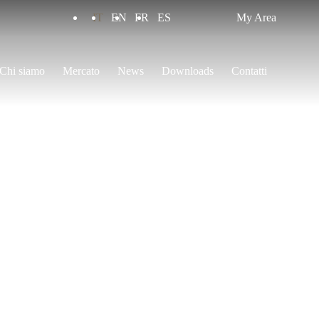
IT
EN
FR
ES
My Area
Chi siamo
Mercato
News
Downloads
Contatti