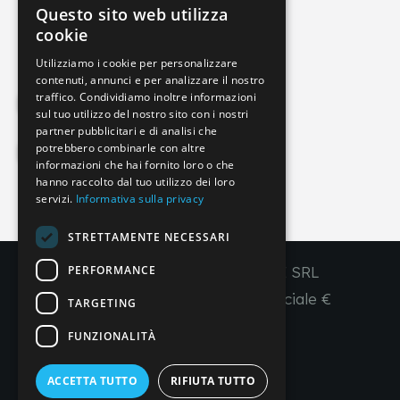
Questo sito web utilizza
info@imperial-line.com
ITALIAN
cookie
GERMAN
Utilizziamo i cookie per personalizzare
contenuti, annunci e per analizzare il nostro
ENGLISH
traffico. Condividiamo inoltre informazioni
Privacy Policy
FRENCH
sul tuo utilizzo del nostro sito con i nostri
partner pubblicitari e di analisi che
SPANISH
potrebbero combinarle con altre
Cookie Policy
informazioni che hai fornito loro o che
hanno raccolto dal tuo utilizzo dei loro
servizi.
Informativa sulla privacy
IT
EN
FR
ES
STRETTAMENTE NECESSARI
PERFORMANCE
Copyright © 2026 - IMPERIAL LINE SRL
P
.
IVA
/C.F. 03450130277 - Capitale sociale €
TARGETING
260.000,00 i. v.
FUNZIONALITÀ
R. I. Venezia REA VE 309431
ACCETTA TUTTO
RIFIUTA TUTTO