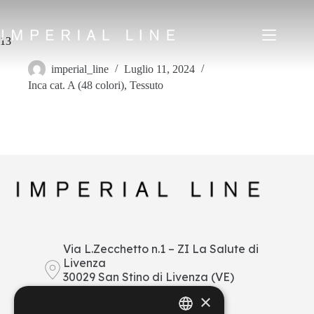
Salta
al
contenuto
13
imperial_line
Luglio 11, 2024
Inca cat. A (48 colori)
,
Tessuto
Home
Prodotti
Chi siamo
Mercato
News
Downloads
Contatti
IT
EN
FR
ES
Via L.Zecchetto n.1 – ZI La Salute di
Livenza
My Area
30029 San Stino di Livenza (VE)
Italy
×
+39 0421 290378