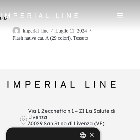
Salta
al
contenuto
002
imperial_line
Luglio 11, 2024
Flash nativa cat. A (29 colori)
,
Tessuto
Home
Prodotti
Chi siamo
Mercato
News
Downloads
Contatti
IT
EN
FR
ES
Via L.Zecchetto n.1 – ZI La Salute di
Livenza
My Area
30029 San Stino di Livenza (VE)
Italy
×
+39 0421 290378