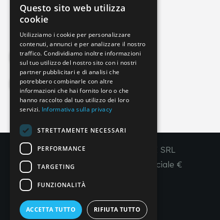
Questo sito web utilizza
info@imperial-line.com
ITALIAN
cookie
GERMAN
Utilizziamo i cookie per personalizzare
contenuti, annunci e per analizzare il nostro
ENGLISH
traffico. Condividiamo inoltre informazioni
Privacy Policy
FRENCH
sul tuo utilizzo del nostro sito con i nostri
partner pubblicitari e di analisi che
SPANISH
potrebbero combinarle con altre
Cookie Policy
informazioni che hai fornito loro o che
hanno raccolto dal tuo utilizzo dei loro
servizi.
Informativa sulla privacy
IT
EN
FR
ES
STRETTAMENTE NECESSARI
PERFORMANCE
Copyright © 2026 - IMPERIAL LINE SRL
P
.
IVA
/C.F. 03450130277 - Capitale sociale €
TARGETING
260.000,00 i. v.
FUNZIONALITÀ
R. I. Venezia REA VE 309431
ACCETTA TUTTO
RIFIUTA TUTTO