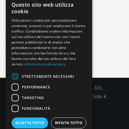
Questo sito web utilizza
info@imperial-line.com
ITALIAN
cookie
GERMAN
Utilizziamo i cookie per personalizzare
contenuti, annunci e per analizzare il nostro
ENGLISH
traffico. Condividiamo inoltre informazioni
Privacy Policy
FRENCH
sul tuo utilizzo del nostro sito con i nostri
partner pubblicitari e di analisi che
SPANISH
potrebbero combinarle con altre
Cookie Policy
informazioni che hai fornito loro o che
hanno raccolto dal tuo utilizzo dei loro
servizi.
Informativa sulla privacy
IT
EN
FR
ES
STRETTAMENTE NECESSARI
PERFORMANCE
Copyright © 2026 - IMPERIAL LINE SRL
P
.
IVA
/C.F. 03450130277 - Capitale sociale €
TARGETING
260.000,00 i. v.
FUNZIONALITÀ
R. I. Venezia REA VE 309431
ACCETTA TUTTO
RIFIUTA TUTTO