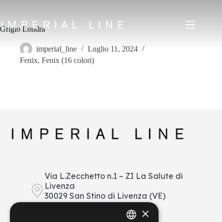
Salta
al
contenuto
Grigio Londra
imperial_line
Luglio 11, 2024
Fenix
,
Fenix (16 colori)
Home
Prodotti
Chi siamo
Mercato
News
Downloads
Contatti
IT
EN
FR
ES
Via L.Zecchetto n.1 – ZI La Salute di
Livenza
My Area
30029 San Stino di Livenza (VE)
Italy
×
+39 0421 290378