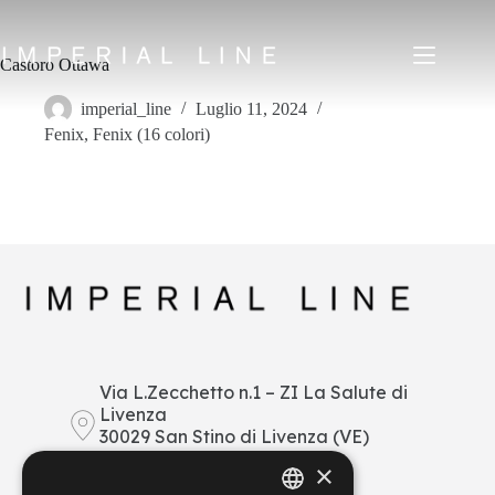
Salta
al
contenuto
Castoro Ottawa
imperial_line
Luglio 11, 2024
Fenix
,
Fenix (16 colori)
Home
Prodotti
Chi siamo
Mercato
News
Downloads
Contatti
IT
EN
FR
ES
Via L.Zecchetto n.1 – ZI La Salute di
Livenza
My Area
30029 San Stino di Livenza (VE)
Italy
×
+39 0421 290378