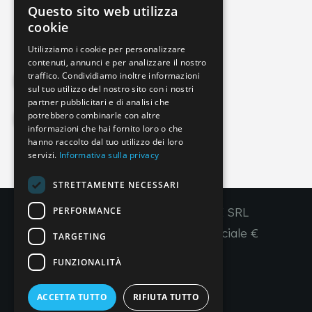
Questo sito web utilizza
info@imperial-line.com
ITALIAN
cookie
GERMAN
Utilizziamo i cookie per personalizzare
contenuti, annunci e per analizzare il nostro
ENGLISH
traffico. Condividiamo inoltre informazioni
Privacy Policy
FRENCH
sul tuo utilizzo del nostro sito con i nostri
partner pubblicitari e di analisi che
SPANISH
potrebbero combinarle con altre
Cookie Policy
informazioni che hai fornito loro o che
hanno raccolto dal tuo utilizzo dei loro
servizi.
Informativa sulla privacy
IT
EN
FR
ES
STRETTAMENTE NECESSARI
PERFORMANCE
Copyright © 2026 - IMPERIAL LINE SRL
P
.
IVA
/C.F. 03450130277 - Capitale sociale €
TARGETING
260.000,00 i. v.
FUNZIONALITÀ
R. I. Venezia REA VE 309431
ACCETTA TUTTO
RIFIUTA TUTTO