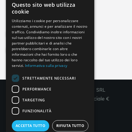
Questo sito web utilizza
info@imperial-line.com
ITALIAN
cookie
GERMAN
Utilizziamo i cookie per personalizzare
contenuti, annunci e per analizzare il nostro
ENGLISH
traffico. Condividiamo inoltre informazioni
Privacy Policy
FRENCH
sul tuo utilizzo del nostro sito con i nostri
partner pubblicitari e di analisi che
SPANISH
potrebbero combinarle con altre
Cookie Policy
informazioni che hai fornito loro o che
hanno raccolto dal tuo utilizzo dei loro
servizi.
Informativa sulla privacy
IT
EN
FR
ES
STRETTAMENTE NECESSARI
PERFORMANCE
Copyright © 2026 - IMPERIAL LINE SRL
P
.
IVA
/C.F. 03450130277 - Capitale sociale €
TARGETING
260.000,00 i. v.
FUNZIONALITÀ
R. I. Venezia REA VE 309431
ACCETTA TUTTO
RIFIUTA TUTTO