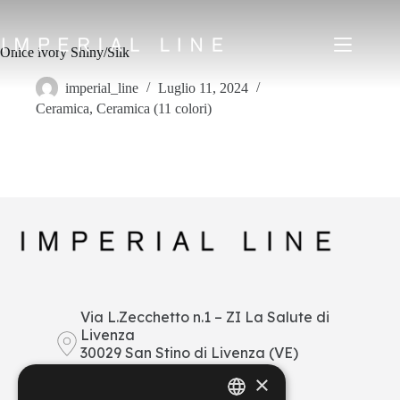
Salta
al
contenuto
Onice ivory Shiny/Silk
imperial_line
Luglio 11, 2024
Ceramica
,
Ceramica (11 colori)
Home
Prodotti
Chi siamo
Mercato
News
Downloads
Contatti
IT
EN
FR
ES
Via L.Zecchetto n.1 – ZI La Salute di
Livenza
My Area
30029 San Stino di Livenza (VE)
Italy
×
+39 0421 290378