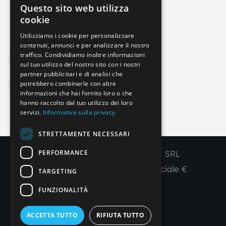
Questo sito web utilizza
info@imperial-line.com
ITALIAN
cookie
GERMAN
Utilizziamo i cookie per personalizzare
contenuti, annunci e per analizzare il nostro
ENGLISH
traffico. Condividiamo inoltre informazioni
Privacy Policy
FRENCH
sul tuo utilizzo del nostro sito con i nostri
partner pubblicitari e di analisi che
SPANISH
potrebbero combinarle con altre
Cookie Policy
informazioni che hai fornito loro o che
hanno raccolto dal tuo utilizzo dei loro
servizi.
Informativa sulla privacy
IT
EN
FR
ES
STRETTAMENTE NECESSARI
PERFORMANCE
Copyright © 2026 - IMPERIAL LINE SRL
P
.
IVA
/C.F. 03450130277 - Capitale sociale €
TARGETING
260.000,00 i. v.
FUNZIONALITÀ
R. I. Venezia REA VE 309431
ACCETTA TUTTO
RIFIUTA TUTTO