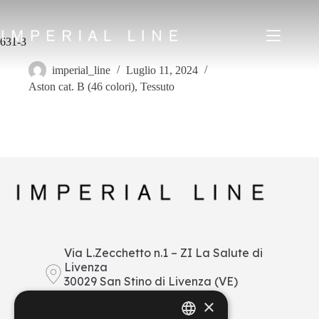
Salta
al
contenuto
631-3
imperial_line
Luglio 11, 2024
Aston cat. B (46 colori)
,
Tessuto
Home
Prodotti
Chi siamo
Mercato
News
Downloads
Contatti
IT
EN
FR
ES
Via L.Zecchetto n.1 – ZI La Salute di
Livenza
My Area
30029 San Stino di Livenza (VE)
Italy
×
+39 0421 290378