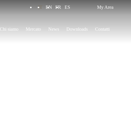
IT
EN
FR
ES
My Area
Chi siamo
Mercato
News
Downloads
Contatti