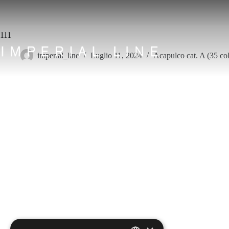
Salta
al
contenuto
111
imperial_line
Luglio 11, 2024
Acapulco cat. A (35 col