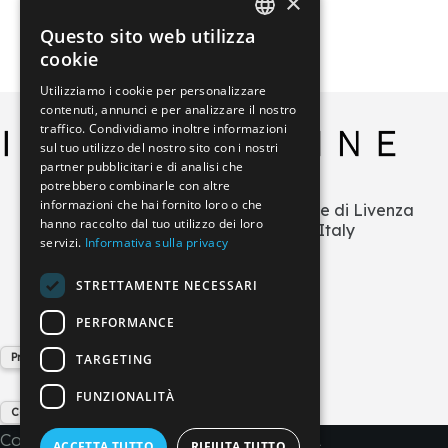
×
Questo sito web utilizza
ITALIAN
cookie
GERMAN
Utilizziamo i cookie per personalizzare
contenuti, annunci e per analizzare il nostro
ENGLISH
traffico. Condividiamo inoltre informazioni
FRENCH
sul tuo utilizzo del nostro sito con i nostri
partner pubblicitari e di analisi che
SPANISH
potrebbero combinarle con altre
informazioni che hai fornito loro o che
Via L.Zecchetto n.1 – ZI La Salute di Livenza
hanno raccolto dal tuo utilizzo dei loro
30029 San Stino di Livenza (VE) Italy
servizi.
Informativa sulla privacy
+39 0421 290378
info@imperial-line.com
STRETTAMENTE NECESSARI
PERFORMANCE
Privacy Policy
TARGETING
FUNZIONALITÀ
Cookie Policy
Copyright © 2026 - IMPERIAL LINE SRL
ACCETTA TUTTO
RIFIUTA TUTTO