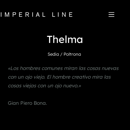
Saltar
al
contenido
Thelma
Home
Productos
Quiénes somos
Sedia / Poltrona
Mercado
Noticias
«Los hombres comunes miran las cosas nuevas 
Descargar
con un ojo viejo. El hombre creativo mira las 
Contacto
cosas viejas con un ojo nuevo.» 
IT
EN
FR
ES
Gian Piero Bona.
My Area