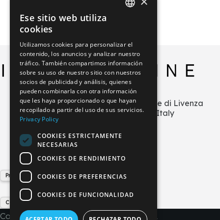
×
Ese sitio web utiliza
ITALIAN
cookies
GERMAN
Utilizamos cookies para personalizar el
contenido, los anuncios y analizar nuestro
ENGLISH
tráfico. También compartimos información
FRENCH
sobre su uso de nuestro sitio con nuestros
socios de publicidad y análisis, quienes
SPANISH
pueden combinarla con otra información
que les haya proporcionado o que hayan
Via L.Zecchetto n.1 – ZI La Salute di Livenza
recopilado a partir del uso de sus servicios.
30029 San Stino di Livenza (VE) Italy
Privacy Policy
+39 0421 290378
COOKIES ESTRICTAMENTE
info@imperial-line.com
NECESARIAS
COOKIES DE RENDIMIENTO
Privacy Policy
COOKIES DE PREFERENCIAS
COOKIES DE FUNCIONALIDAD
Cookie Policy
Copyright © 2026 - IMPERIAL LINE SRL
ACEPTAR TODO
RECHAZAR TODO