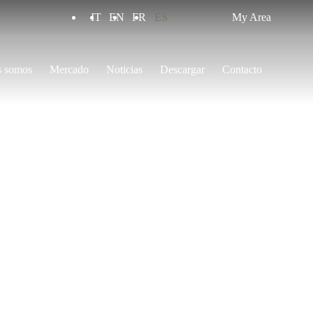
IT
EN
FR
ES
My Area
s somos
Mercado
Noticias
Descargar
Contacto