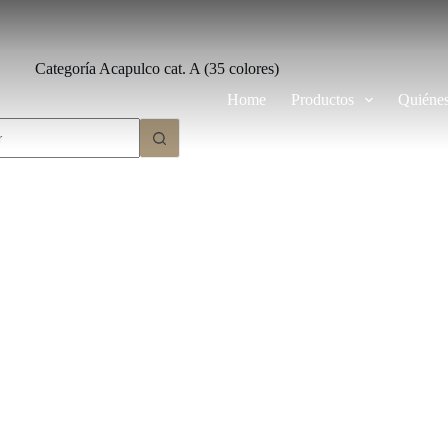
Categoría
Acapulco cat. A (35 colores)
Home
Productos
Quiéne
dos