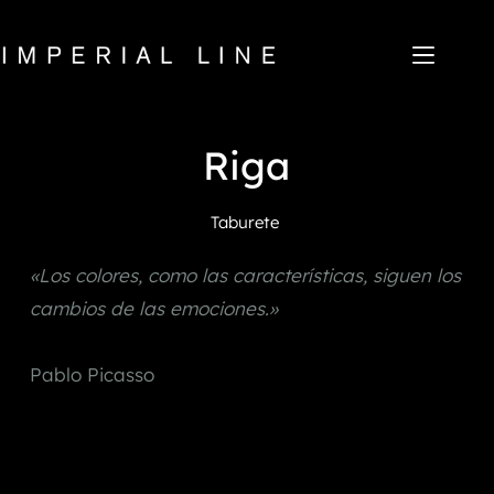
Saltar
al
contenido
Riga
Home
Productos
Quiénes somos
Taburete
Mercado
Noticias
«Los colores, como las características, siguen los 
Descargar
Contacto
cambios de las emociones.» 
IT
EN
FR
ES
Pablo Picasso
My Area