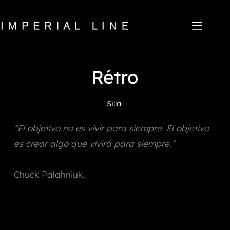
Saltar
al
contenido
Rétro
Home
Productos
Quiénes somos
Silla
Mercado
Noticias
“El objetivo no es vivir para siempre. El objetivo 
Descargar
Contacto
es crear algo que vivirá para siempre.” 
IT
EN
FR
ES
Chuck Palahniuk.
My Area