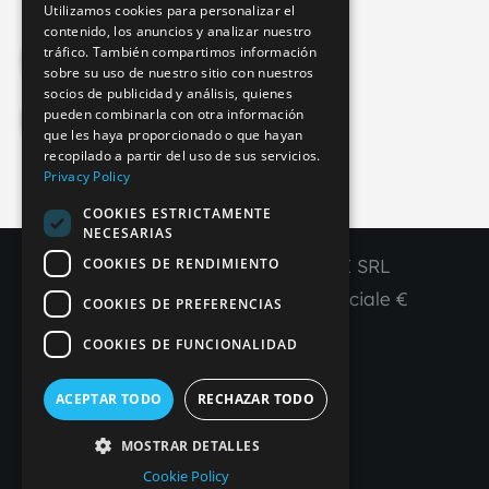
Utilizamos cookies para personalizar el
contenido, los anuncios y analizar nuestro
ENGLISH
tráfico. También compartimos información
Privacy Policy
FRENCH
sobre su uso de nuestro sitio con nuestros
socios de publicidad y análisis, quienes
SPANISH
pueden combinarla con otra información
Cookie Policy
que les haya proporcionado o que hayan
recopilado a partir del uso de sus servicios.
Privacy Policy
COOKIES ESTRICTAMENTE
IT
EN
FR
ES
NECESARIAS
COOKIES DE RENDIMIENTO
Copyright © 2026 - IMPERIAL LINE SRL
P
.
IVA
/C.F. 03450130277 - Capitale sociale €
COOKIES DE PREFERENCIAS
260.000,00 i. v.
COOKIES DE FUNCIONALIDAD
R. I. Venezia REA VE 309431
ACEPTAR TODO
RECHAZAR TODO
Created by
𝛂 Alfa.it
WebAgency
MOSTRAR DETALLES
Cookie Policy