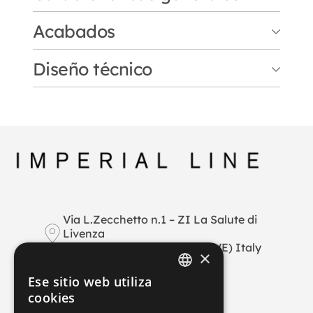
Acabados
Base cónica en roble o nogal, disponible en 
diferentes alturas y acabados. La encimera se 
Diseño técnico
puede realizar a medida en variantes de 
Cerámica
madera, fenix, hpl o cerámica.
Fenix
Via L.Zecchetto n.1 – ZI La Salute di
HPL
Livenza
30029 San Stino di Livenza (VE) Italy
×
Madera
+39 0421 290378
Ese sitio web utiliza
info@imperial-line.com
ITALIAN
cookies
GERMAN