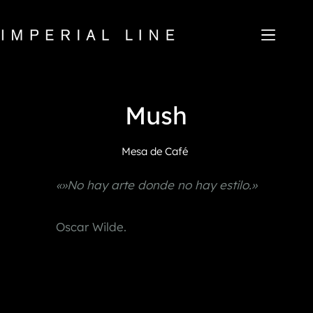
Saltar
al
contenido
Home
Mush
Productos
Quiénes somos
Mercado
Mesa de Café
Noticias
Descargar
«»No hay arte donde no hay estilo.»
Contacto
IT
EN
FR
ES
Oscar Wilde.
My Area