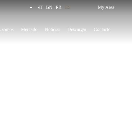
IT
EN
FR
ES
My Area
s somos
Mercado
Noticias
Descargar
Contacto