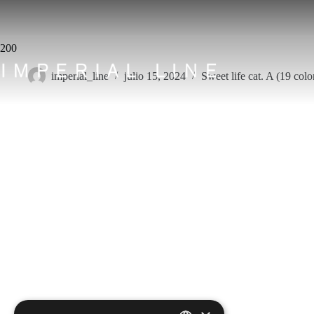
Saltar
al
contenido
200
imperial_line
julio 15, 2024
Sweet life cat. A (19 colo