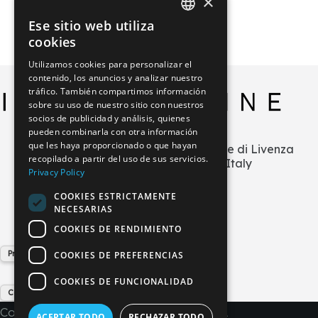
×
Ese sitio web utiliza
ITALIAN
cookies
GERMAN
Utilizamos cookies para personalizar el
contenido, los anuncios y analizar nuestro
ENGLISH
tráfico. También compartimos información
FRENCH
sobre su uso de nuestro sitio con nuestros
socios de publicidad y análisis, quienes
SPANISH
pueden combinarla con otra información
que les haya proporcionado o que hayan
Via L.Zecchetto n.1 – ZI La Salute di Livenza
recopilado a partir del uso de sus servicios.
30029 San Stino di Livenza (VE) Italy
Privacy Policy
+39 0421 290378
COOKIES ESTRICTAMENTE
info@imperial-line.com
NECESARIAS
COOKIES DE RENDIMIENTO
Privacy Policy
COOKIES DE PREFERENCIAS
COOKIES DE FUNCIONALIDAD
Cookie Policy
Copyright © 2026 - IMPERIAL LINE SRL
ACEPTAR TODO
RECHAZAR TODO