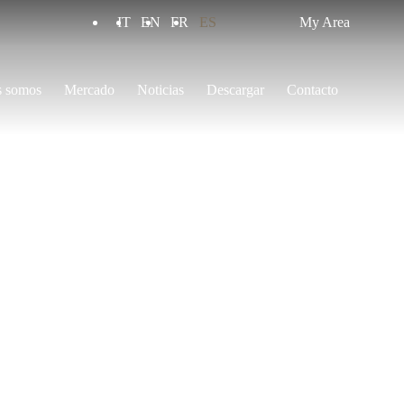
IT
EN
FR
ES
My Area
s somos
Mercado
Noticias
Descargar
Contacto