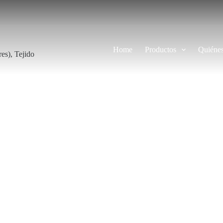
Home
Productos
Quiéne
res)
,
Tejido