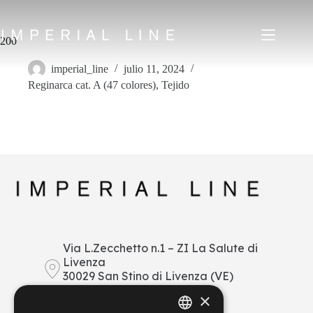
Saltar
al
contenido
200
imperial_line
julio 11, 2024
Reginarca cat. A (47 colores)
,
Tejido
Home
Productos
Quiénes somos
Mercado
Noticias
Descargar
Contacto
IT
EN
FR
ES
Via L.Zecchetto n.1 – ZI La Salute di
Livenza
My Area
30029 San Stino di Livenza (VE)
Italy
×
+39 0421 290378