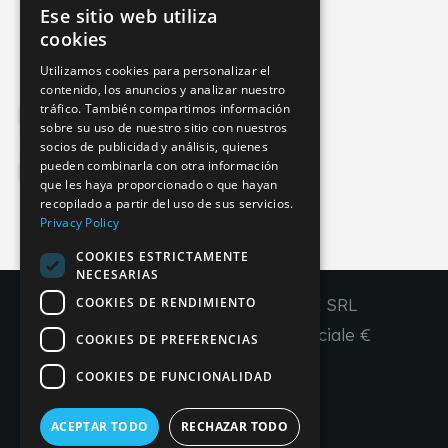
Ese sitio web utiliza
info@imperial-line.com
ITALIAN
cookies
GERMAN
Utilizamos cookies para personalizar el
contenido, los anuncios y analizar nuestro
ENGLISH
tráfico. También compartimos información
Privacy Policy
FRENCH
sobre su uso de nuestro sitio con nuestros
socios de publicidad y análisis, quienes
SPANISH
pueden combinarla con otra información
Cookie Policy
que les haya proporcionado o que hayan
recopilado a partir del uso de sus servicios.
Privacy Policy
COOKIES ESTRICTAMENTE
IT
EN
FR
ES
NECESARIAS
COOKIES DE RENDIMIENTO
Copyright © 2026 - IMPERIAL LINE SRL
P
.
IVA
/C.F. 03450130277 - Capitale sociale €
COOKIES DE PREFERENCIAS
260.000,00 i. v.
COOKIES DE FUNCIONALIDAD
R. I. Venezia REA VE 309431
ACEPTAR TODO
RECHAZAR TODO