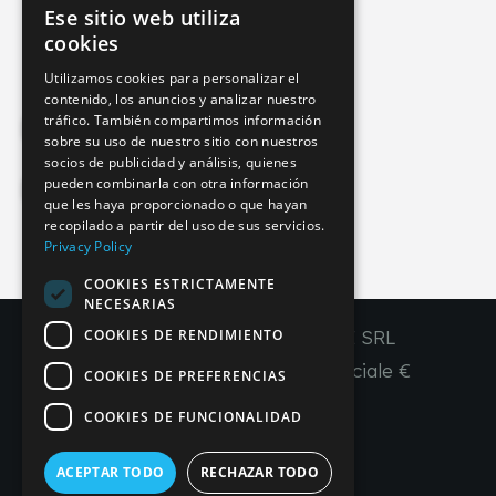
Ese sitio web utiliza
info@imperial-line.com
ITALIAN
cookies
GERMAN
Utilizamos cookies para personalizar el
contenido, los anuncios y analizar nuestro
ENGLISH
tráfico. También compartimos información
Privacy Policy
FRENCH
sobre su uso de nuestro sitio con nuestros
socios de publicidad y análisis, quienes
SPANISH
pueden combinarla con otra información
Cookie Policy
que les haya proporcionado o que hayan
recopilado a partir del uso de sus servicios.
Privacy Policy
COOKIES ESTRICTAMENTE
IT
EN
FR
ES
NECESARIAS
COOKIES DE RENDIMIENTO
Copyright © 2026 - IMPERIAL LINE SRL
P
.
IVA
/C.F. 03450130277 - Capitale sociale €
COOKIES DE PREFERENCIAS
260.000,00 i. v.
COOKIES DE FUNCIONALIDAD
R. I. Venezia REA VE 309431
ACEPTAR TODO
RECHAZAR TODO