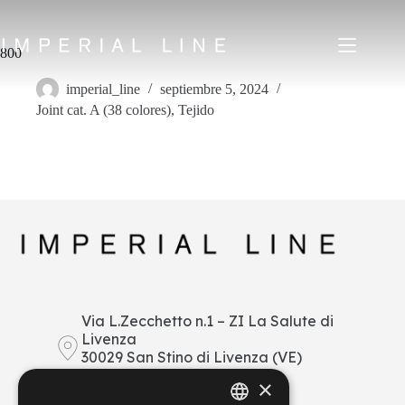
Saltar
al
contenido
800
imperial_line
septiembre 5, 2024
Joint cat. A (38 colores)
,
Tejido
Home
Productos
Quiénes somos
Mercado
Noticias
Descargar
Contacto
IT
EN
FR
ES
Via L.Zecchetto n.1 – ZI La Salute di
Livenza
My Area
30029 San Stino di Livenza (VE)
Italy
×
+39 0421 290378