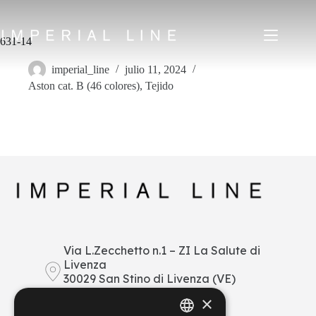
Saltar
al
contenido
631-14
imperial_line
julio 11, 2024
Aston cat. B (46 colores)
,
Tejido
Home
Productos
Quiénes somos
Mercado
Noticias
Descargar
Contacto
IT
EN
FR
ES
Via L.Zecchetto n.1 – ZI La Salute di
Livenza
My Area
30029 San Stino di Livenza (VE)
Italy
×
+39 0421 290378