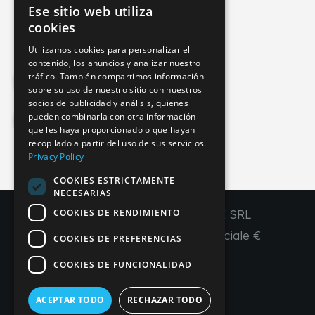
Ese sitio web utiliza
info@imperial-line.com
ITALIAN
cookies
GERMAN
Utilizamos cookies para personalizar el
contenido, los anuncios y analizar nuestro
ENGLISH
tráfico. También compartimos información
Privacy Policy
FRENCH
sobre su uso de nuestro sitio con nuestros
socios de publicidad y análisis, quienes
SPANISH
pueden combinarla con otra información
Cookie Policy
que les haya proporcionado o que hayan
recopilado a partir del uso de sus servicios.
Privacy Policy
COOKIES ESTRICTAMENTE
IT
EN
FR
ES
NECESARIAS
COOKIES DE RENDIMIENTO
Copyright © 2026 - IMPERIAL LINE SRL
P
.
IVA
/C.F. 03450130277 - Capitale sociale €
COOKIES DE PREFERENCIAS
260.000,00 i. v.
COOKIES DE FUNCIONALIDAD
R. I. Venezia REA VE 309431
ACEPTAR TODO
RECHAZAR TODO