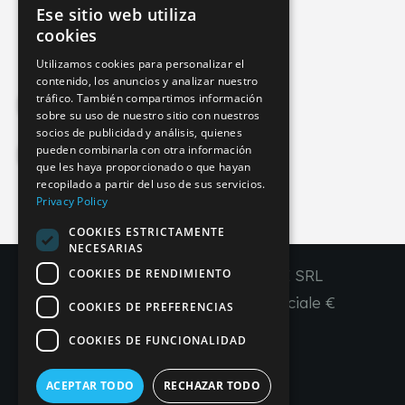
Ese sitio web utiliza
info@imperial-line.com
ITALIAN
cookies
GERMAN
Utilizamos cookies para personalizar el
contenido, los anuncios y analizar nuestro
ENGLISH
tráfico. También compartimos información
Privacy Policy
FRENCH
sobre su uso de nuestro sitio con nuestros
socios de publicidad y análisis, quienes
SPANISH
pueden combinarla con otra información
Cookie Policy
que les haya proporcionado o que hayan
recopilado a partir del uso de sus servicios.
Privacy Policy
COOKIES ESTRICTAMENTE
IT
EN
FR
ES
NECESARIAS
COOKIES DE RENDIMIENTO
Copyright © 2026 - IMPERIAL LINE SRL
P
.
IVA
/C.F. 03450130277 - Capitale sociale €
COOKIES DE PREFERENCIAS
260.000,00 i. v.
COOKIES DE FUNCIONALIDAD
R. I. Venezia REA VE 309431
ACEPTAR TODO
RECHAZAR TODO