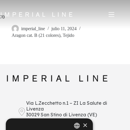
Saltar
al
contenido
70
imperial_line
julio 11, 2024
Aragon cat. B (21 colores)
,
Tejido
Home
Productos
Quiénes somos
Mercado
Noticias
Descargar
Contacto
IT
EN
FR
ES
Via L.Zecchetto n.1 – ZI La Salute di
Livenza
My Area
30029 San Stino di Livenza (VE)
Italy
×
+39 0421 290378