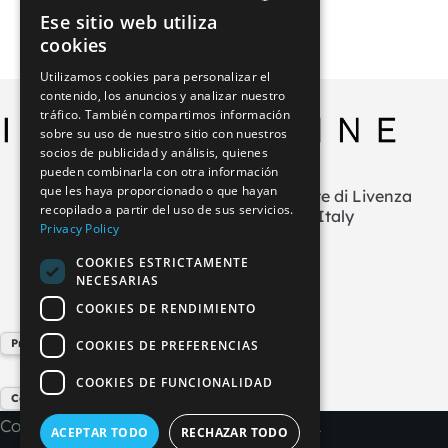
Ese sitio web utiliza
ITALIAN
HPL
cookies
GERMAN
Madera
Utilizamos cookies para personalizar el
contenido, los anuncios y analizar nuestro
ENGLISH
tráfico. También compartimos información
FRENCH
sobre su uso de nuestro sitio con nuestros
socios de publicidad y análisis, quienes
SPANISH
pueden combinarla con otra información
que les haya proporcionado o que hayan
Via L.Zecchetto n.1 – ZI La Salute di Livenza
recopilado a partir del uso de sus servicios.
30029 San Stino di Livenza (VE) Italy
Privacy Policy
+39 0421 290378
COOKIES ESTRICTAMENTE
info@imperial-line.com
NECESARIAS
COOKIES DE RENDIMIENTO
Privacy Policy
COOKIES DE PREFERENCIAS
COOKIES DE FUNCIONALIDAD
Cookie Policy
Copyright © 2026 - IMPERIAL LINE SRL
ACEPTAR TODO
RECHAZAR TODO