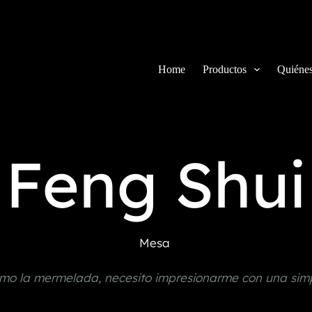
Home
Productos
Quiéne
Feng Shui
Mesa
omo la mermelada, necesito impresionarme con una sim