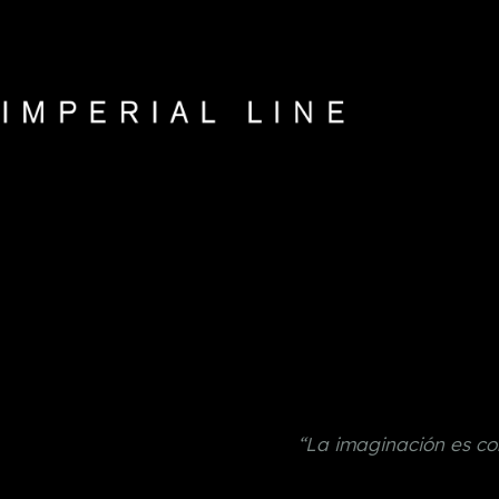
Saltar
al
contenido
“La imaginación es c