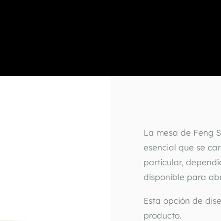
La mesa de Feng Sh
esencial que se ca
particular, dependi
disponible para abr
Esta opción de diseñ
producto.