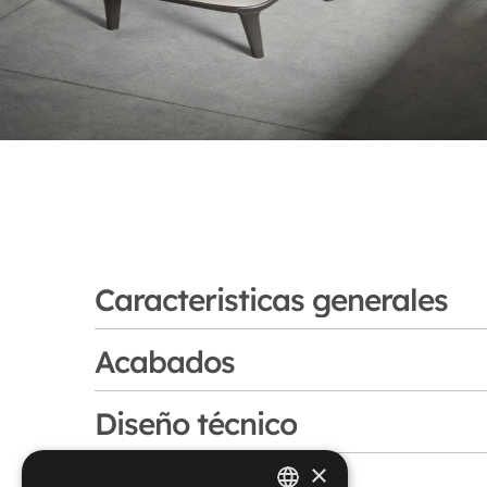
Caracteristicas generales
Acabados
Mesa cuadrada, rectangular, redonda u ovala
soporte entrelazada. 
Diseño técnico
Cerámica
×
Fenix