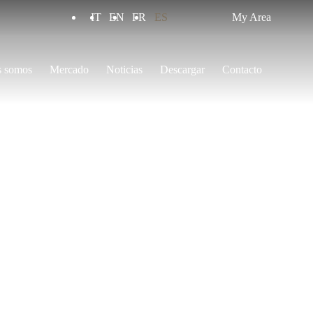
IT
EN
FR
ES
My Area
s somos
Mercado
Noticias
Descargar
Contacto