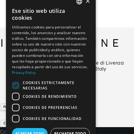
×
Ese sitio web utiliza
ITALIAN
cookies
GERMAN
Utilizamos cookies para personalizar el
contenido, los anuncios y analizar nuestro
ENGLISH
tráfico. También compartimos información
FRENCH
sobre su uso de nuestro sitio con nuestros
socios de publicidad y análisis, quienes
SPANISH
pueden combinarla con otra información
que les haya proporcionado o que hayan
Via L.Zecchetto n.1 – ZI La Salute di Livenza
recopilado a partir del uso de sus servicios.
30029 San Stino di Livenza (VE) Italy
Privacy Policy
+39 0421 290378
COOKIES ESTRICTAMENTE
info@imperial-line.com
NECESARIAS
COOKIES DE RENDIMIENTO
Privacy Policy
COOKIES DE PREFERENCIAS
COOKIES DE FUNCIONALIDAD
Cookie Policy
Copyright © 2026 - IMPERIAL LINE SRL
ACEPTAR TODO
RECHAZAR TODO