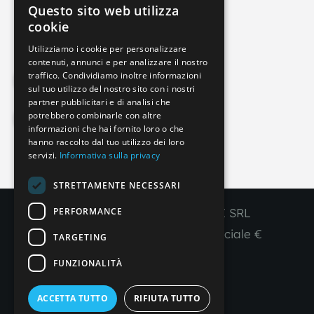
Questo sito web utilizza
info@imperial-line.com
ITALIAN
cookie
GERMAN
Utilizziamo i cookie per personalizzare
contenuti, annunci e per analizzare il nostro
ENGLISH
traffico. Condividiamo inoltre informazioni
Privacy Policy
FRENCH
sul tuo utilizzo del nostro sito con i nostri
partner pubblicitari e di analisi che
SPANISH
potrebbero combinarle con altre
Cookie Policy
informazioni che hai fornito loro o che
hanno raccolto dal tuo utilizzo dei loro
servizi.
Informativa sulla privacy
IT
EN
FR
ES
STRETTAMENTE NECESSARI
PERFORMANCE
Copyright © 2026 - IMPERIAL LINE SRL
P
.
IVA
/C.F. 03450130277 - Capitale sociale €
TARGETING
260.000,00 i. v.
FUNZIONALITÀ
R. I. Venezia REA VE 309431
ACCETTA TUTTO
RIFIUTA TUTTO