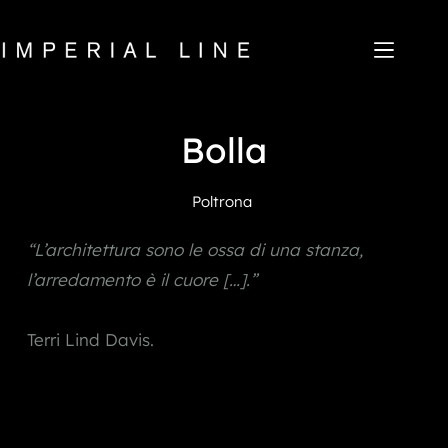
Salta
al
contenuto
Bolla
Home
Prodotti
Chi siamo
Poltrona
Mercato
News
“L’architettura sono le ossa di una stanza, 
Downloads
Contatti
l’arredamento è il cuore […].”
IT
EN
FR
ES
Terri Lind Davis.
My Area