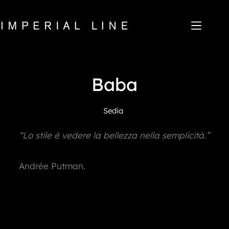
Salta
al
contenuto
Home
Baba
Prodotti
Chi siamo
Mercato
Sedia
News
Downloads
“Lo stile è vedere la bellezza nella semplicità.”
Contatti
IT
EN
FR
ES
Andrée Putman.
My Area