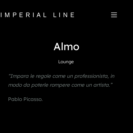
Salta
al
contenuto
Home
Almo
Prodotti
Chi siamo
Mercato
Lounge
News
Downloads
“Impara le regole come un professionista, in 
Contatti
modo da poterle rompere come un artista.”
IT
EN
FR
ES
Pablo Picasso.
My Area